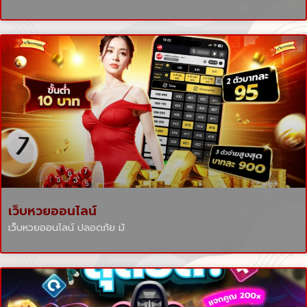
เว็บหวยออนไลน์
เว็บหวยออนไลน์ ปลอดภัย มั