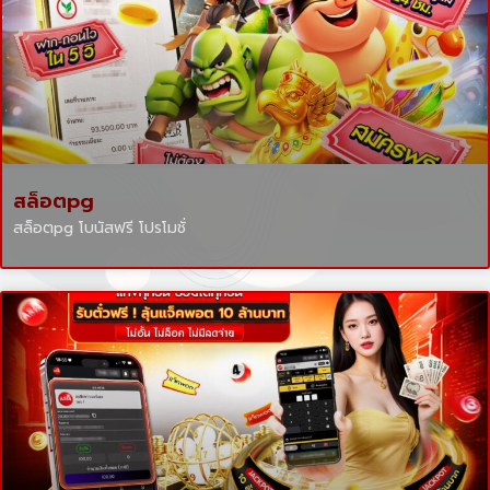
สล็อตpg
สล็อตpg โบนัสฟรี โปรโมชั่