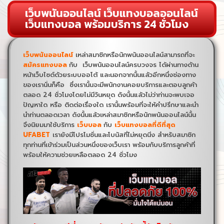
เว็บพนันออนไลน์ เว็บแทงบอลออนไลน์
เว็บแทงบอล พร้อมบริการ 24 ชั่วโมง
เว็บพนันออนไลน์
เหล่าสมาชิกหรือนักพนันออนไลน์สามารถที่จะ
สมัครแทงบอล
กับ เว็บพนันออนไลน์ครบวงจร ได้ผ่านทางด้าน
หน้าเว็บไซต์ด้วยระบบออโต้ และนอกจากนั้นแล้วอีกหนึ่งช่องทาง
ของเรานั่นก็คือ ซึ่งเรานั้นจะมีพนักงานคอยบริการและตอบลูกค้า
ตลอด 24 ชั่วโมงโดยไม่มีวันหยุด ดังนั้นแล้วไม่ว่าท่านจะพบเจอ
ปัญหาใด หรือ ติดต่อเรื่องใด เรานั้นพร้อมที่จะให้คำปรึกษาและนำ
นำท่านตลอดเวลา ดังนั้นแล้วเหล่าสมาชิกหรือนักพนันออนไลน์นั้น
จึงนิยมมาใช้บริการ
เว็บบอล
กับ
เว็บแทงบอลที่ดีที่สุด
UFABET
เรายังมีโปรโมชั่นและโบนัสที่ไม่หยุดนิ่ง สำหรับสมาชิก
ทุกท่านที่เข้าร่วมเป็นส่วนหนึ่งของเว็บเรา พร้อมกับบริการลูกค้าที่
พร้อมให้ความช่วยเหลือตลอด 24 ชั่วโมง