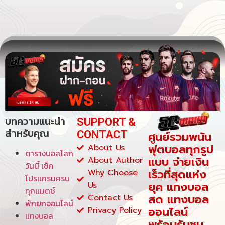
บทความแนะนำ
SUPPORT &
สำหรับคุณ
CONTACT
ศูนย์รวมพนัน
ฟุตบอลทุกรูป
About Us
ตารางบอลโลก
แบบ จ่ายเงิน
About Author
วันนี้ เช็ก
เร็วที่สุดแห่ง
Why Choose
โปรแกรมครบ
ยุค แทงบอล
Us
ทุกแมตช์
สด แทงบอล
Contact Us
พักยกออนไลน์
ออนไลน์
Privacy Policy
แทงบอล
พร้อมรับชม