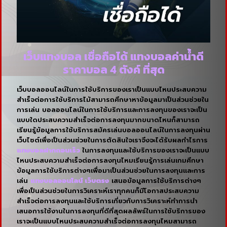
เว็บแทงบอล เชื่อถือได้ แทงบอลค่าน้ำดี
ราคาบอล 4 ตังค์ ที่สุด
เว็บบอลออนไลน์ในการใช้บริการของเราเป็นแบบไหนประสบความ
สำเร็จต่อการใช้บริการไม้สามารถศึกษาหาข้อมูลมาเป็นส่วนช่วยใน
การเล่น บอลออนไลน์ในการใช้บริการและการลงทุนของเราจะเป็น
แบบใดประสบความสำเร็จต่อการลงทุนมากขนาดไหนก็สามารถ
เรียนรู้ข้อมูลการใช้บริการสมัครเล่นบอลออนไลน์ในการลงทุนผ่าน
เว็บไซต์เพื่อเป็นส่วนช่วยในการตัดสินใจเราจึงจะได้รับผลกำไรการ
แทงบอลฝากถอนเร็ว
ในการลงทุนและใช้บริการของเราจะเป็นแบบ
ไหนประสบความสำเร็จต่อการลงทุนไหมเรียนรู้การเล่นเกมศึกษา
ข้อมูลการใช้บริการต่างๆเพื่อมาเป็นส่วนช่วยในการลงทุนและการ
เล่น
แทงบอลออนไลน์ เว็บตรง
เสนอข้อมูลการใช้บริการต่างๆ
เพื่อเป็นส่วนช่วยในการวิเคราะห์เราทุกคนก็มีโอกาสประสบความ
สำเร็จต่อการลงทุนและใช้บริการเกี่ยวกับการวิเคราะห์ทำการนำ
เสนอการใช้งานในการลงทุนที่ดีที่สุดผลลัพธ์ในการใช้บริการของ
เราจะเป็นแบบไหนประสบความสำเร็จต่อการลงทุนไหมสามารถ