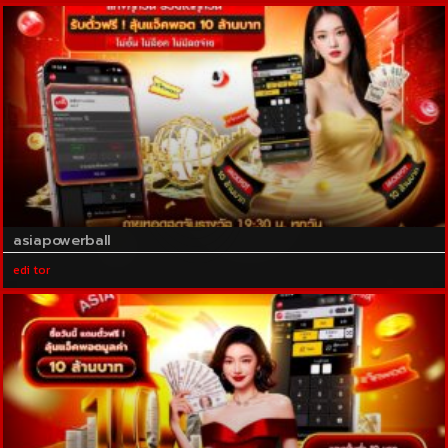
asiapowerball
edi tor