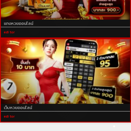
แทงหวยออนไลน์
edi tor
เว็บหวยออนไลน์
edi tor