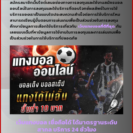
สมัครสมาชิกเว็บไซต์เสนอช่องทางการลงทุนและใช้งานสมัครบอล
ออนไลน์ในการลงทุนและใช้บริการที่ตอบโจทย์ผลลัพธ์ในการใช้
บริการของเราเป็นแบบใดประสบความสำเร็จต่อการใช้บริการไหม
สามารถเรียนรู้ขั้นตอนการเล่นเกมเพื่อเป็นส่วนช่วยในการลงทุน
ศึกษาข้อมูลการเลือกใช้บริการเกี่ยวกับ
เว็บแทงบอลที่ดีที่สุด
กัน
เลยแบบเต็มที่หาข้อมูลการใช้งานในการลงทุนและการเล่นเกมเพื่อ
เป็นส่วนช่วยในการใช้บริการที่ปลอดภัย
เว็บแทงบอล เชื่อถือได้ ได้มาตรฐานระดับ
สากล บริการ 24 ชั่วโมง