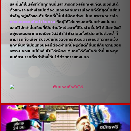
และนั้นก็เป็นสิ่งที่ดีที่ทุกคนนั้นสามารถที่จะเลือกให้แก่ตนเองกันได้
ด้วยเพราะอย่างไรเมื่อต้องแทงบอลกันการเลือกที่ที่ดีที่สุดนั้นย่อม
สำคัญอยู่แล้วและถ้าเลือกที่นี้นั้นไม่ผิดอย่างแน่นอนเพราะอย่างไร
แทงบอลออนไลน์ เว็บตรง
ก็อยู่ให้ได้แทงบอลกันอย่างแน่นอน
และดีไปกว่านั้นด้วยที่เป็นค่ายใหญ่เวลาที่มีโปรโมชั่นให้ได้เลือกจึงมี
อยู่เยอะแยะมากมายเรียกได้ว่าได้กำไรก่อนที่จะได้เล่นกันด้วยซ้ำก็
สามารถที่จะเลือกรับโบนัสกันได้จากเราโดยตรงเลยดีกว่าเล่นเว็บ
ลูกๆอื่นๆที่เมื่อแทงบอลก็ต้องผ่านที่นี้อยู่ดีแต่ก็ขึ้นอยู่กับความชอบ
เพราะของแบบนี้บังคับไม่ได้เพียงแต่บอกได้ถึงข้อดีเท่านั้นและทุก
คนก็สามารถที่จะทำสิ่งนี้กันได้ด้วยการแทงบอล