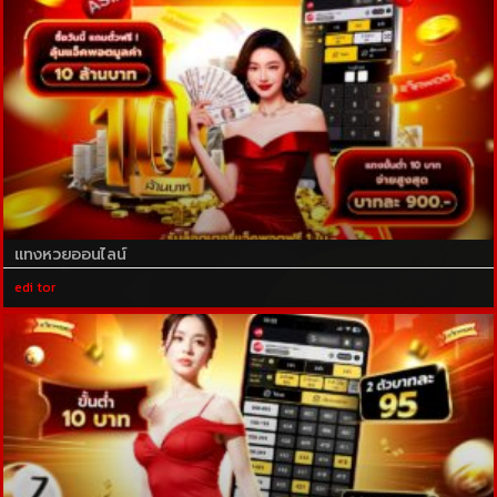
แทงหวยออนไลน์
edi tor