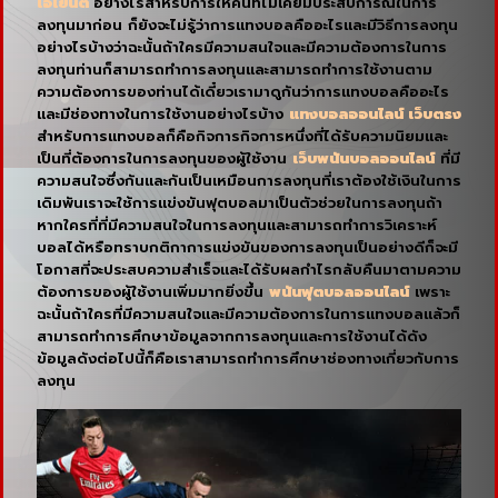
เอเย่นต์
อย่างไรสำหรับการให้คนที่ไม่เคยมีประสบการณ์ในการ
ลงทุนมาก่อน ก็ยังจะไม่รู้ว่าการแทงบอลคืออะไรและมีวิธีการลงทุน
อย่างไรบ้างว่าฉะนั้นถ้าใครมีความสนใจและมีความต้องการในการ
ลงทุนท่านก็สามารถทำการลงทุนและสามารถทำการใช้งานตาม
ความต้องการของท่านได้เดี๋ยวเรามาดูกันว่าการแทงบอลคืออะไร
และมีช่องทางในการใช้งานอย่างไรบ้าง
แทงบอลออนไลน์ เว็บตรง
สำหรับการแทงบอลก็คือกิจการกิจการหนึ่งที่ได้รับความนิยมและ
เป็นที่ต้องการในการลงทุนของผู้ใช้งาน
เว็บพนันบอลออนไลน์
ที่มี
ความสนใจซึ่งกันและกันเป็นเหมือนการลงทุนที่เราต้องใช้เงินในการ
เดิมพันเราจะใช้การแข่งขันฟุตบอลมาเป็นตัวช่วยในการลงทุนถ้า
หากใครที่ที่มีความสนใจในการลงทุนและสามารถทำการวิเคราะห์
บอลได้หรือทราบกติกาการแข่งขันของการลงทุนเป็นอย่างดีก็จะมี
โอกาสที่จะประสบความสำเร็จและได้รับผลกำไรกลับคืนมาตามความ
ต้องการของผู้ใช้งานเพิ่มมากยิ่งขึ้น
พนันฟุตบอลออนไลน์
เพราะ
ฉะนั้นถ้าใครที่มีความสนใจและมีความต้องการในการแทงบอลแล้วก็
สามารถทำการศึกษาข้อมูลจากการลงทุนและการใช้งานได้ดัง
ข้อมูลดังต่อไปนี้ก็คือเราสามารถทำการศึกษาช่องทางเกี่ยวกับการ
ลงทุน