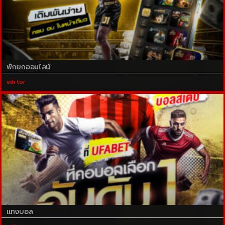
พักยกออนไลน์
edi tor
แทงบอล