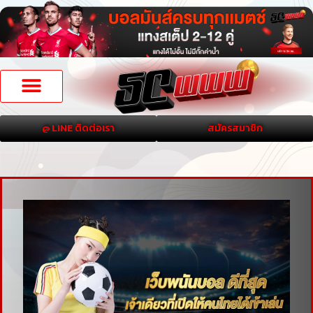
@ LINE ติดต่อเรา
สมัครสมาชิก