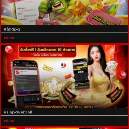
สล็อตpg
edi tor
asiapowerball
edi tor