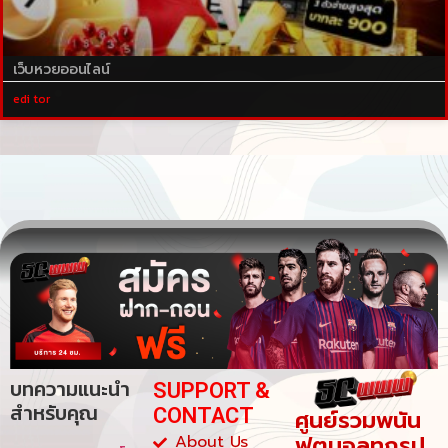
เว็บหวยออนไลน์
edi tor
บทความแนะนำ
SUPPORT &
สำหรับคุณ
CONTACT
ศูนย์รวมพนัน
ฟุตบอลทุกรูป
About Us