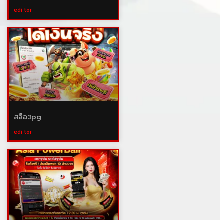
edi tor
สล็อตpg
edi tor