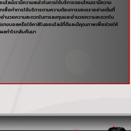
นไลน์เรามีความสนใจในการใช้บริการตอนไหนเรามีความ
เพื่อทำการใช้บริการตามความต้องการของเราอย่างเต็มที่
่วโมงอำนวยความสะดวกในการลงทุนและอำนวยความสะดวกใน
์แทงบอลหรือใช้คาสิโนออนไลน์ที่ดีและมีคุณภาพเพื่อช่วยให้
บผลกำไรกลับคืนมา