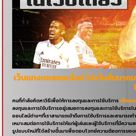
เว็บแทงบอลออนไลน์ โปรโมชั่นมากมา
คนที่กำลังคิดหาวิธีเพื่อให้การลงทุนและการใช้บริการ
เว็บแ
ลงทุนและการใช้บริการอยู่เสมอการลงทุนและการใช้บริการใน
ออนไลน์ต่างๆที่เราสามารถเข้าถึงการใช้บริการและสามารถท
เหมาะสมต่อการใช้บริการให้แก่ผู้เล่นและผู้ใช้บริการที่มีคว
รูปแบบใหม่ที่ได้สร้างขึ้นมาเพื่อตอบโจทย์ความต้องการของผ