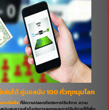
ล่นได้ คู่บอลนับ 100 ทั่วทุกมุมโลก
ผ่านมือถือ
ที่มีความปลอดภัยต่อการใช้บริการ ความ
ประสบความสำเร็จต่อการลงทุนและการใช้บริการที่ดีเพิ่ม