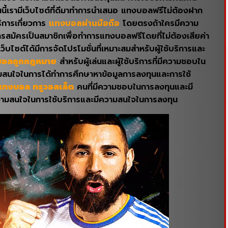
ี้เรามีเว็บไซต์ที่ดีมาทำการนำเสนอ แทงบอลฟรีไม่ต้องฝาก
ริการเกี่ยวการ
แทงบอลผ่านมือถือ
โดยตรงถ้าใครมีความ
มัครเป็นสมาชิกเพื่อทำการแทงบอลฟรีโดยที่ไม่ต้องเสียค่า
ว็บไซต์ได้มีการจัดโปรโมชั่นที่เหมาะสมสำหรับผู้ใช้บริการและ
บอลถูกกฎหมาย
สำหรับผู้เล่นและผู้ใช้บริการที่มีความชอบใน
ามสนใจในการได้ทำการศึกษาหาข้อมูลการลงทุนและการใช้
แทงบอล ทรูวอลเล็ต
คนที่มีความชอบในการลงทุนและมี
ามสนใจในการใช้บริการและมีความสนใจในการลงทุน