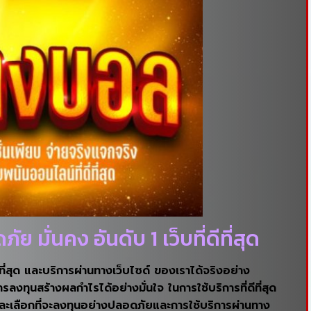
ั่นคง อันดับ 1 เว็บที่ดีที่สุด
ที่สุด และบริการผ่านทางเว็บไซด์ ของเราได้จริงอย่าง
งทุนสร้างผลกำไรได้อย่างมั่นใจ ในการใช้บริการที่ดีที่สุด
ละเลือกที่จะลงทุนอย่างปลอดภัยและการใช้บริการผ่านทาง