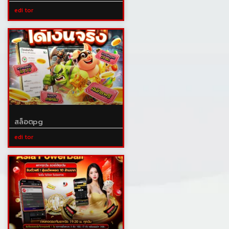
edi tor
สล็อตpg
edi tor