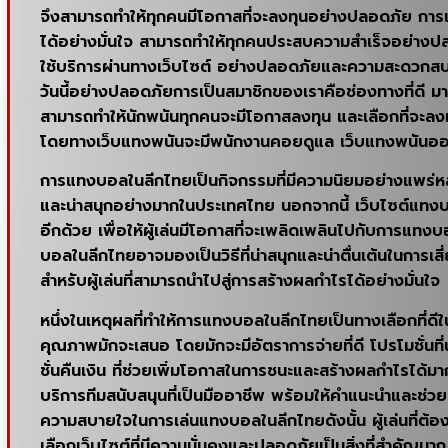
จึงสามารถทำให้ทุกคนมีโอกาสที่จะลงทุนอย่างปลอดภัย การเ
ได้อย่างมั่นใจ สามารถทำให้ทุกคนประสบความสำเร็จอย่างปลอ
ใช้บริการผ่านทางเว็บไซต์ อย่างปลอดภัยและความสะดวกสบ
วันนี้อย่างปลอดภัยการเป็นสมาชิกของเราคือช่องทางที่ดี มาก
สามารถทำให้นักพนันทุกคนจะมีโอกาสลงทุน และเลือกที่จะลง
โดยทางเว็บแทงพนันจะมีพนักงานคอยดูแล เว็บแทงพนันออน
การแทงบอลในลีกไทยเป็นกิจกรรมที่มีความนิยมอย่างแพร่หล
และน่าสนุกอย่างมากในประเทศไทย นอกจากนี้ เว็บไซต์แทงบอ
อีกด้วย เพื่อให้ผู้เล่นมีโอกาสที่จะเพลิดเพลินไปกับการ
บอลในลีกไทยอาจมองเป็นวิธีที่น่าสนุกและน่าตื่นเต้นในการเส
สำหรับผู้เล่นที่สามารถนำไปสู่การสร้างผลกำไรได้อย่างมั่นใจ
หนึ่งในเหตุผลที่ทำให้การแทงบอลในลีกไทยเป็นทางเลือกที่ดีใ
คุณภาพมักจะเสนอ โดยมักจะมีอัตราการจ่ายที่ดี โปรโมชั่นที่
ชั่นคืนเงิน ที่ช่วยเพิ่มโอกาสในการชนะและสร้างผลกำไรได้มากข
บริการทีมสนับสนุนที่เป็นมืออาชีพ พร้อมให้คำแนะนำและช่วยเ
ความสบายใจในการเล่นแทงบอลในลีกไทยดังนั้น ผู้เล่นที่
เลือกเว็บไซต์ที่มีความมั่นคงและปลอดภัยเป็นสิ่งที่สำคัญมา