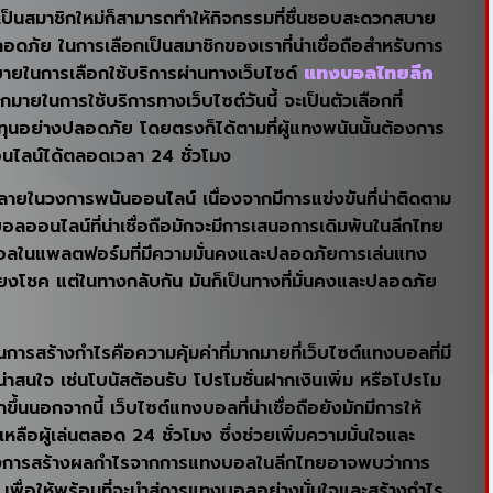
ป็นสมาชิกใหม่ก็สามารถทำให้กิจกรรมที่ชื่นชอบสะดวกสบาย
ดภัย ในการเลือกเป็นสมาชิกของเราที่น่าเชื่อถือสำหรับการ
ายในการเลือกใช้บริการผ่านทางเว็บไซด์
แทงบอลไทยลีก
มายในการใช้บริการทางเว็บไซต์วันนี้ จะเป็นตัวเลือกที่
ทุนอย่างปลอดภัย โดยตรงก็ได้ตามที่ผู้แทงพนันนั้นต้องการ
ไลน์ได้ตลอดเวลา 24 ชั่วโมง
ายในวงการพนันออนไลน์ เนื่องจากมีการแข่งขันที่น่าติดตาม
ลออนไลน์ที่น่าเชื่อถือมักจะมีการเสนอการเดิมพันในลีกไทย
แทงบอลในแพลตฟอร์มที่มีความมั่นคงและปลอดภัยการเล่นแทง
ี่ยงโชค แต่ในทางกลับกัน มันก็เป็นทางที่มั่นคงและปลอดภัย
นการสร้างกำไรคือความคุ้มค่าที่มากมายที่เว็บไซต์แทงบอลที่มี
น่าสนใจ เช่นโบนัสต้อนรับ โปรโมชั่นฝากเงินเพิ่ม หรือโปรโม
ึ้นนอกจากนี้ เว็บไซต์แทงบอลที่น่าเชื่อถือยังมักมีการให้
หลือผู้เล่นตลอด 24 ชั่วโมง ซึ่งช่วยเพิ่มความมั่นใจและ
ต้องการสร้างผลกำไรจากการแทงบอลในลีกไทยอาจพบว่าการ
ก เพื่อให้พร้อมที่จะนำสู่การแทงบอลอย่างมั่นใจและสร้างกำไร