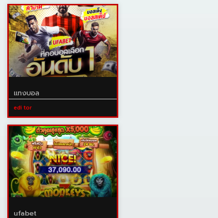
แทงบอล
edi tor
ufabet