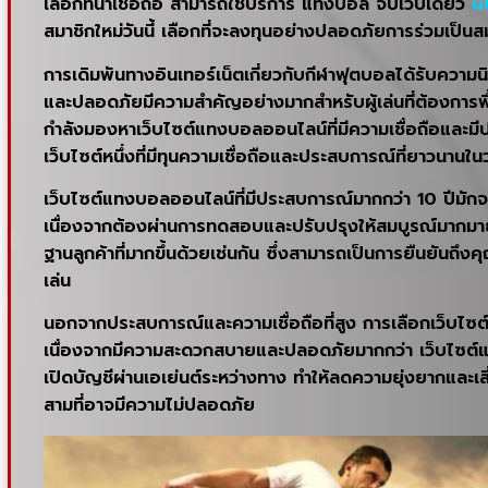
เลือกที่น่าเชื่อถือ สามารถใช้บริการ แทงบอล จบเว็บเดียว
u
สมาชิกใหม่วันนี้ เลือกที่จะลงทุนอย่างปลอดภัยการร่วมเป็นสมาช
การเดิมพันทางอินเทอร์เน็ตเกี่ยวกับกีฬาฟุตบอลได้รับความ
และปลอดภัยมีความสำคัญอย่างมากสำหรับผู้เล่นที่ต้องการพึ
กำลังมองหาเว็บไซต์แทงบอลออนไลน์ที่มีความเชื่อถือและ
เว็บไซต์หนึ่งที่มีทุนความเชื่อถือและประสบการณ์ที่ยาวนานใน
เว็บไซต์แทงบอลออนไลน์ที่มีประสบการณ์มากกว่า 10 ปีมักจะเป
เนื่องจากต้องผ่านการทดสอบและปรับปรุงให้สมบูรณ์มากมายในช
ฐานลูกค้าที่มากขึ้นด้วยเช่นกัน ซึ่งสามารถเป็นการยืนยันถึ
เล่น
นอกจากประสบการณ์และความเชื่อถือที่สูง การเลือกเว็บไซต์ที่
เนื่องจากมีความสะดวกสบายและปลอดภัยมากกว่า เว็บไซต์แท
เปิดบัญชีผ่านเอเย่นต์ระหว่างทาง ทำให้ลดความยุ่งยากและเสี่ย
สามที่อาจมีความไม่ปลอดภัย