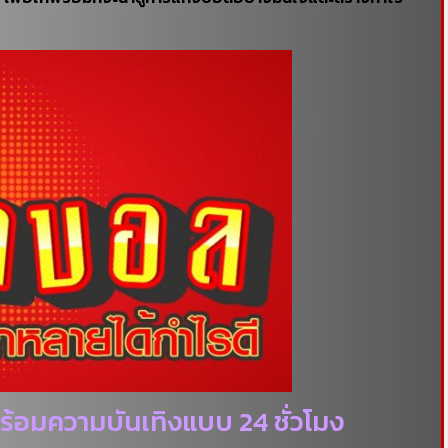
พร้อมความบันเทิงแบบ 24 ชั่วโมง