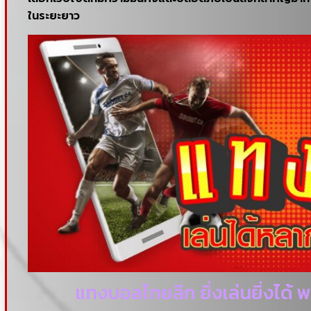
ในระยะยาว
แทงบอลไทยลีก ยิ่งเล่นยิ่งได้ 