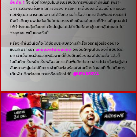
อันดับ 1
ก็จะยิ่งทำให้คุณไม่เสียเปรียบในการพนันอย่างแน่แท้ เพราะ
ว่าการเดิมพันที่ดีหากมีการตรอง หรือหา ทีเด็ดบอลเต็งวันนี้ มาก่อนจะ
ก่อให้คุณสามารถสบโอกาสได้รับความสำเร็จจากการเดิมพันอย่างแน่แท้
ยิ่งถ้าเกิดคุณพนันกับเว็บไซต์ของเราก็จะยิ่งสบโอกาสที่ดีงามที่คุณจะได้
ได้กำไรแบบคุ้มนั่นเอง ดังนั้นผู้เล่นไม่จำเป็นต้องกลุ้มอกกลุ้มใจเลย ไม่
ว่าคุณจะ พนันบอลวันนี้
หรือจะทำในวันใดก็จะได้ช่องประสบความสำเร็จเจริญรุ่งเรืองอย่าง
แน่แท้เพราะเรา
แทงบอลได้เงินจริง
จะช่วยให้คุณได้ช่องทำเงินได้ดี
มากว่าเว็บไซต์อื่นนอกเหนือจากนี้ก็ยังมีในเรื่องของโปรโมชั่น แล้วก็
โบนัสดีๆครั้งหน้าครั้งหลังจบการเดิมพันอีกด้วย กล่าวได้ว่าคุ้มต่อผู้เล่น
ล้นหลามๆผู้เล่นไม่มีความจำเป็นต้องร้อนใจในเรื่องใดเลยที่เกี่ยวกับการ
เดิมพัน
ติดต่อสอบถามหรือสมัครได้ที่
@UFA88SV4