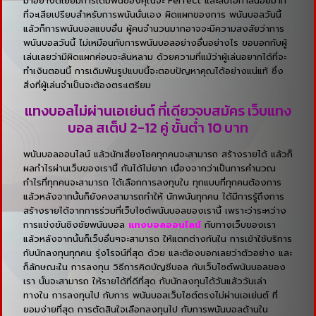
มาอย่างดีเยี่ยมการเดิมพันของคุณจะ
Perfect
และสบโอกาสน้อยมาก
ที่จะเสียเปรียบสำหรับการพนันนั่นเอง ผิดแผกของการ พนันบอลวันนี้
แล้วก็การพนันบอลแบบอื่น ผู้คนจำนวนมากอาจจะมีความสงสัยว่าการ
พนันบอลวันนี้ ไม่เหมือนกับการพนันบอลอย่างอื่นอย่างไร ขอบอกกับผู้
เล่นเลยว่ามีผิดแผกค่อนจะล้นหลาม ด้วยความที่แม้ว่าผู้เล่นอยากได้ที่จะ
ทำเงินตอนนี้ การเดิมพันรูปแบบนี้จะตอบปัญหาคุณได้อย่างแน่แท้ ซึ่ง
สิ่งที่ผู้เล่นจำเป็นจะต้องตระเตรียม
แทงบอลไม่ผ่านเอเย่นต์ ที่เดียวจบสมัคร เว็บแทง
บอล สเต็ป 2-12 คู่ ขั้นต่ำ 10 บาท
พนันบอลออนไลน์
แล้วนักเสี่ยงโชคทุกคนจะสามารถ สร้างรายได้ แล้วก็
ผลกำไรผ่านเว็บของเรานี้ กันได้ไม่ยาก เนื่องจากว่าเป็นการคำนวณ
กำไรที่ทุกคนจะสามารถ ได้เลือกการลงทุนใน ทุกแบบที่ทุกคนต้องการ
แล้วหลังจากนั้นก็ยังคงสามารถทำให้ นักพนันทุกคน ได้มีการรู้ถึงการ
สร้างรายได้จากการร่วมที่เว็บไซต์พนันบอลของเรานี้ เพราะว่าระหว่าง
การแข่งขันชิงชัยพนันบอล
แทงบอลออนไลน์
กับทางเว็บของเรา
แล้วหลังจากนั้นก็เว็บอื่นๆจะสามารถ ให้แตกต่างกันใน การเข้าใช้บริการ
กับนักลงทุนทุกคน รุ่งโรจน์ที่สุด ด้วย และต้องบอกเลยว่าตัวอย่าง และ
ก็ลักษณะใน การลงทุน วิธีการคิดบัญชีบอล กับเว็บไซต์พนันบอลของ
เรา นั้นจะสามารถ ให้รายได้ที่ดีที่สุด กับนักลงทุนได้วันแล้ววันเล่า
ทางใน การลงทุนไป กับการ พนันบอลเว็บไซต์ตรงไม่ผ่านเอเย่นต์ ที่
ยอมง่ายที่สุด การตัดสินใจเลือกลงทุนไป กับการพนันบอลด้านใน