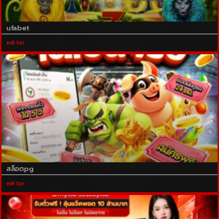
ufabet
edi tor
สล็อตpg
edi tor