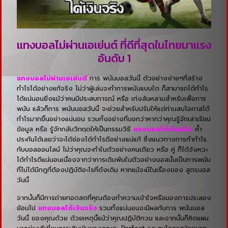
แทงบอลไม่ผ่านเอเย่นต์ ที่ดีที่สุดในไทยมาแรง
อันดับ 1
แทงบอลไม่ผ่านเอเย่นต์
การ พนันบอลวันนี้ ตัวอย่างง่ายๆที่สร้าง
กำไรได้อย่างแท้จริง ไม่ว่าผู้เล่นจะทำการพนันแบบใด ก็สามารถได้กำไร
ได้แน่นอนยิ่งแม้ว่าคนมีประสบการณ์ หรือ เก่งล้นหลามสำหรับเพื่อการ
พนัน แล้วก็การ พนันบอลวันนี้ จะช่วยสำหรับปรับให้แด่ท่านสบโอกาสได้
กำไรมากขึ้นอย่างแน่นอน รวมทั้งอย่างที่บอกว่าหากว่าคุณรู้จักเล่าเรียน
ข้อมูล หรือ รู้จักกลับวิกฤตให้เป็นกรรมวิธี
แทงบอลได้เงินจริง
ค้ำ
ประกันได้เลยว่าจะได้ช่องได้กำไรดีอย่างแน่แท้ ซึ่งแนวทางการทำกำไร
กับบอลออนไลน์ ไม่ว่าคุณจะทำในตัวอย่างคนเดียว หรือ คู่ ก็ได้จังหวะ
ได้กำไรดีแน่นอนเนื่องจากว่าการเดิมพันในตัวอย่างบอลนั้นเป็นการพนัน
ที่ไม่ได้มีกฎที่ต้องปฏิบัติอะไรที่ดังเดิม หากแม้จะมีในเรื่องของ สูตรบอล
วันนี้
จากนั้นก็มีการถ่ายทอดสดที่คุณต้องทำความเข้าใจหรือมองการประลอง
ย้อนไป
แทงบอลได้เงินจริง
รวมทั้งแน่นอนจะมีผลกับการ พนันบอล
วันนี้ ของคุณด้วย ด้วยเหตุนี้แม้ว่าคุณปฏิบัติทวน และจากนั้นก็คิดแผน