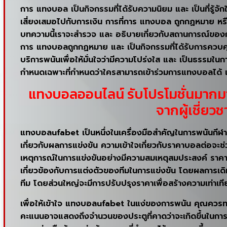
การ แทงบอล เป็นกิจกรรมที่ได้รับความนิยม และ เป็นที่รู้จั
เสี่ยงเสมอไปกับการเงิน การที่การ แทงบอล ถูกกฏหมาย หรื
บทความนี้เราจะสำรวจ และ อธิบายเกี่ยวกับสถานการณ์ขอ
การ แทงบอลถูกกฏหมาย และ เป็นกิจกรรมที่ได้รับการควบคุ
บริการพนันเพื่อให้มั่นใจว่ามีความโปร่งใส และ เป็นธรรมใ
กำหนดเฉพาะที่กำหนดว่าใครสามารถเข้าร่วมการแทงบอลได้
แทงบอลออนไลน์ รับโปรโมชั่นมาก
จากผู้เชี่ยว
แทงบอลufabet เป็นหนึ่งในเครื่องมือสำคัญในการพนันกีฬา ท
เกี่ยวกับผลการแข่งขัน ความเข้าใจเกี่ยวกับราคาบอลต่อจะช่ว
เหตุการณ์ในการแข่งขันอย่างมีความสมเหตุสมประสงค์ ราคาบอ
เกี่ยวข้องกับการแต่งตัวของทีมในการแข่งขัน โดยผลการ
ทีม โดยส่วนใหญ่จะมีการปรับปรุงราคาเพื่อสร้างความเท่าเที
เพื่อให้เข้าใจ แทงบอลufabet ในแง่ของการพนัน คุณควรทราบ
คะแนนอาจแสดงถึงจำนวนของประตูที่คาดว่าจะเกิดขึ้นในการแข่