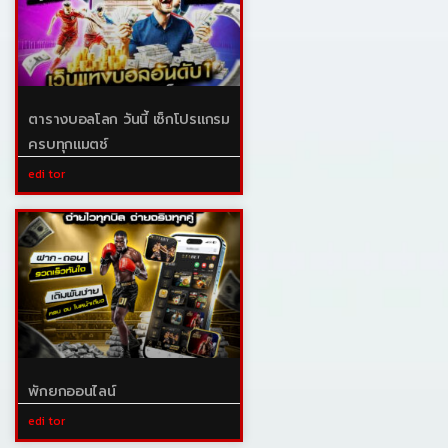
ตารางบอลโลก วันนี้ เช็กโปรแกรม
ครบทุกแมตช์
edi tor
พักยกออนไลน์
edi tor