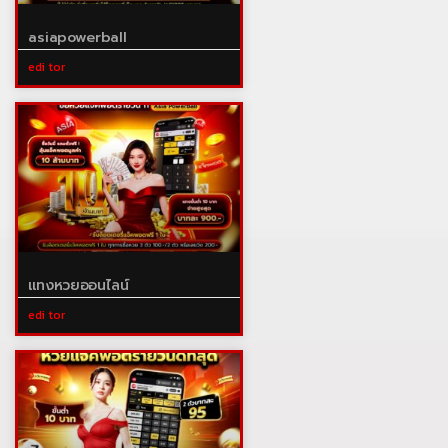
asiapowerball
edi tor
แทงหวยออนไลน์
edi tor