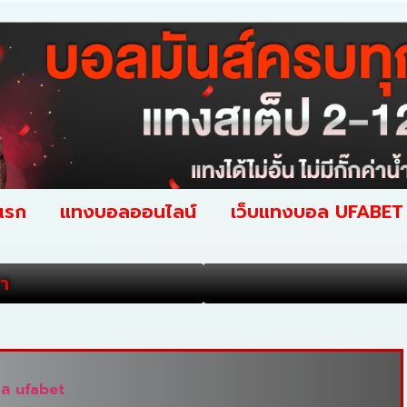
แรก
แทงบอลออนไลน์
เว็บแทงบอล UFABET
รา